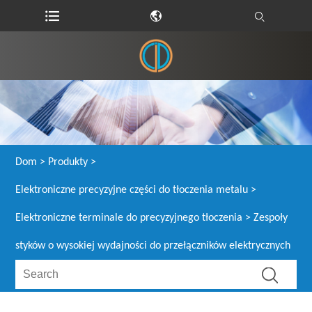
Dom
>
Produkty
>
Elektroniczne precyzyjne części do tłoczenia metalu
>
Elektroniczne terminale do precyzyjnego tłoczenia
> Zespoły
styków o wysokiej wydajności do przełączników elektrycznych