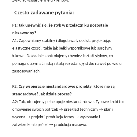
zyskując wsparcie wielu klientów.
Często zadawane pytania:
P1: Jak upewnić się, że styk w przełączniku pozostaje
niezawodny?
A1: Zapewniamy stabilny i długotrwały docisk, projektując
elastyczne części, takie jak belki wspornikowe lub sprężyny
łukowe. Dokładnie kontrolujemy również kształt styków, co
pomaga utrzymać niską i stałą rezystancję styku nawet po wielu
zastosowaniach.
P2: Czy wspieracie niestandardowe projekty, które nie są
standardowe? Jak działa proces?
A2: Tak, oferujemy pełne opcje niestandardowe. Typowe kroki to:
omówienie swoich potrzeb → przegląd techniczny → plan i
wycena → projekt i produkcja formy → wykonanie i
zatwierdzenie próbki → produkcja masowa.