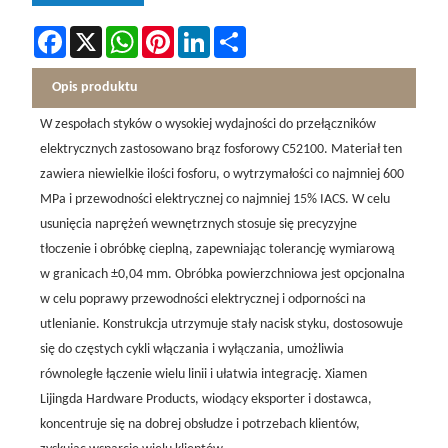
Facebook
X
WhatsApp
Pinterest
LinkedIn
Share
Opis produktu
W zespołach styków o wysokiej wydajności do przełączników
elektrycznych zastosowano brąz fosforowy C52100. Materiał ten
zawiera niewielkie ilości fosforu, o wytrzymałości co najmniej 600
MPa i przewodności elektrycznej co najmniej 15% IACS. W celu
usunięcia naprężeń wewnętrznych stosuje się precyzyjne
tłoczenie i obróbkę cieplną, zapewniając tolerancję wymiarową
w granicach ±0,04 mm. Obróbka powierzchniowa jest opcjonalna
w celu poprawy przewodności elektrycznej i odporności na
utlenianie. Konstrukcja utrzymuje stały nacisk styku, dostosowuje
się do częstych cykli włączania i wyłączania, umożliwia
równoległe łączenie wielu linii i ułatwia integrację. Xiamen
Lijingda Hardware Products, wiodący eksporter i dostawca,
koncentruje się na dobrej obsłudze i potrzebach klientów,